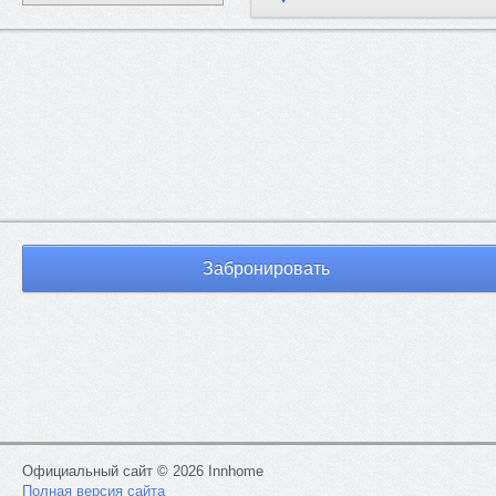
(мыло, шампунь, гель для душа)
- тапочки в индивидуальной упаковке
- белое свежее пастельное белье и полотенца
Возможные способы оплаты:
- наличные
- банковские карты,
- безналичное перечисление на расчетный счет (для юр.лиц)
- бонусными баллами различных туристических систем
лояльности, среди которых «Альфа-Тревел», «Аэрофлот Бонус»
«Тинькоф Тревел», «Глобал Тревел», и многие другие.
Забронировать
- дистанционная оплата
Предоставляются отчетные документы для
бухгалтерии:
- кассовый чек с QR-кодом и квитанция (при оплате наличными,
либо картой)
- акт оказанных услуг (при оплате по безналичному расчету для
юрлиц)
Официальный сайт © 2026 Innhome
Кэшбэк
Полная версия сайта