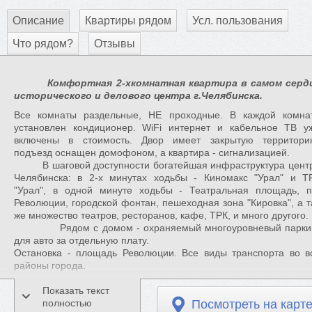
Описание
Квартиры рядом
Усл. пользования
Что рядом?
Отзывы
Комфортная 2-хкомнатная квартира в самом серд
исторического и делового центра г.Челябинска.
Все комнаты раздельные, НЕ проходные. В каждой комна
установлен кондиционер. WiFi интернет и кабельное ТВ у
включены в стоимость. Двор имеет закрытую территори
подъезд оснащен домофоном, а квартира - сигнализацией.
В шаговой доступности богатейшая инфраструктура цент
Челябинска: в 2-х минутах ходьбы - Киномакс "Урал" и Т
"Урал", в одной минуте ходьбы - Театральная площадь, п
Революции, городской фонтан, пешеходная зона "Кировка", а т
же множество театров, ресторанов, кафе, ТРК, и много другого.
Рядом с домом - охраняемый многоуровневый парки
для авто за отдельную плату.
Остановка - площадь Революции. Все виды транспорта во в
районы города.
В стоимость проживания так же включены:
Показать текст
полностью
Посмотреть на карт
- гигиенические принадлежности в индивидуальной упаковке