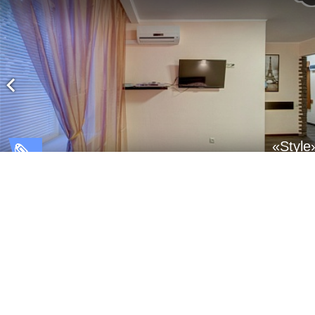
«Style
1 комн. кв
Евтеева,